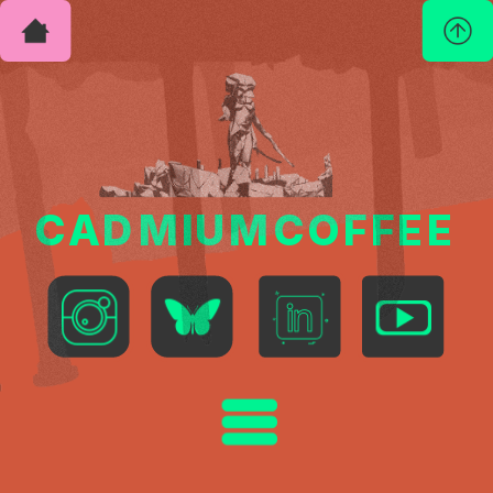
C
A
D
M
I
U
M
C
O
F
F
E
E